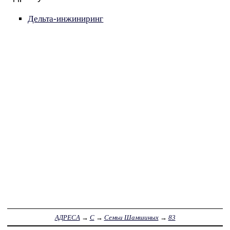
Дельта-инжиниринг
АДРЕСА
→
С
→
Семьи Шамшиных
→
83