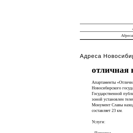
Адрес
Адреса Новосибир
отличная 
Апартаменты «Отлич
Новосибирского госуда
Государственной публи
зоной установлен теле
Монумент Славы находи
составляет 23 км.
Услуги:
- Парковка.