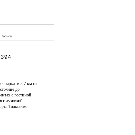
И
Поиск
 394
опарка, в 3,7 км от
сстояние до
ентах с гостиной
я с духовкой.
орта Толмачёво