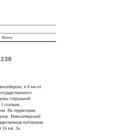
И
Поиск
 238
восибирске, в 6 км от
государственного
щены стиральной
1 спальня,
шем. На территории
гулок. Новосибирский
ударственная публичная
 16 км. За