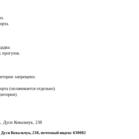
их.
орта.
щадка.
 прогулок.
ритории запрещено.
орта (оплачивается отдельно).
ритории).
к, Дуси Ковальчук, 238
, Дуси Ковальчук, 238, почтовый индекс 630082