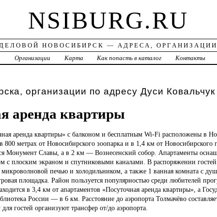
NSIBURG.RU
ДЕЛОВОЙ НОВОСИБИРСК — АДРЕСА, ОРГАНИЗАЦИ
а
Организации
Карта
Как попасть в каталог
Контакты
ска, организации по адресу Дуси Ковальчук
я аренда квартиры
чная
аренда квартиры» с балконом и бесплатным Wi-Fi расположены в Но
 в 800 метрах от Новосибирского зоопарка и в 1,4 км от Новосибирского 
тся Монумент Славы, а в 2 км — Вознесенский собор. Апартаменты осна
м с плоским экраном и спутниковыми каналами. В распоряжении гостей 
 микроволновой печью и холодильником, а также 1 ванная комната с ду
игровая площадка. Район пользуется популярностью среди любителей про
находится в 3,4 км от апартаментов «Посуточная аренда квартиры», а Гос
блиотека России — в 6 км. Расстояние до аэропорта Толмачёво составляет
для гостей организуют трансфер от/до аэропорта.