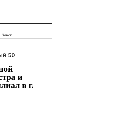
И
Поиск
ый 50
ной
стра и
лиал в г.